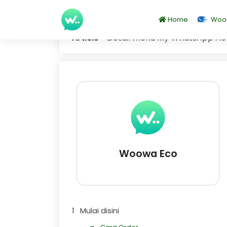
Home
Woo
Article
Detail menu My WhatsApp Act
Woowa Eco
1 Mulai disini