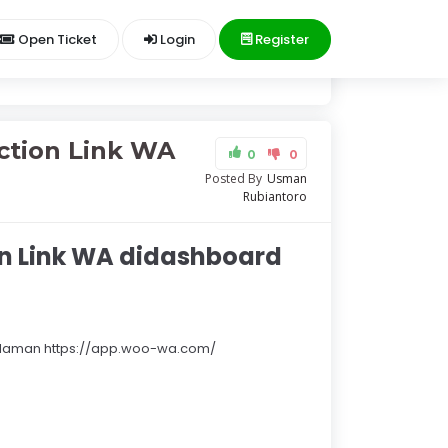
Open Ticket
Login
Register
ction Link WA
0
0
Posted By
Usman
Rubiantoro
ink WA didashboard
halaman https://app.woo-wa.com/