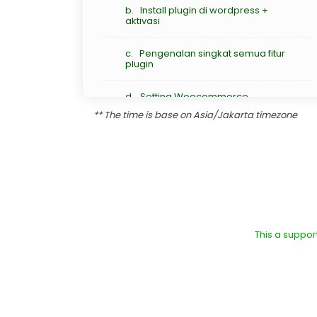
b. Install plugin di wordpress +
aktivasi
c. Pengenalan singkat semua fitur
plugin
d. Setting Woocommerce
template
** The time is base on Asia/Jakarta timezone
e. Setting custom form
5 Integrasi Lainnya (diluar wordpress)
a. Integrasi Google form
This a support
b. Tutorial Integrasi Dengan
Orderonline.id
c. Tutorial Integrasi Dengan
Sejoli.co.id