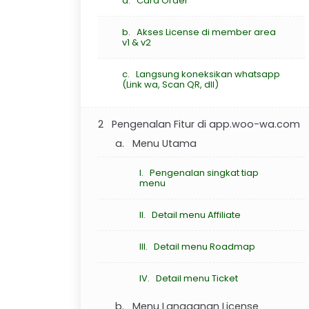
a. Cara Order
b. Akses License di member area
v1 & v2
c. Langsung koneksikan whatsapp
(Link wa, Scan QR, dll)
2 Pengenalan Fitur di app.woo-wa.com
a. Menu Utama
I. Pengenalan singkat tiap
menu
II. Detail menu Affiliate
III. Detail menu Roadmap
IV. Detail menu Ticket
b. Menu Langganan License