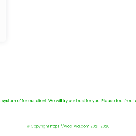
 system of for our client. We will try our best for you. Please feel free 
© Copyright
https://woo-wa.com
2021-2026